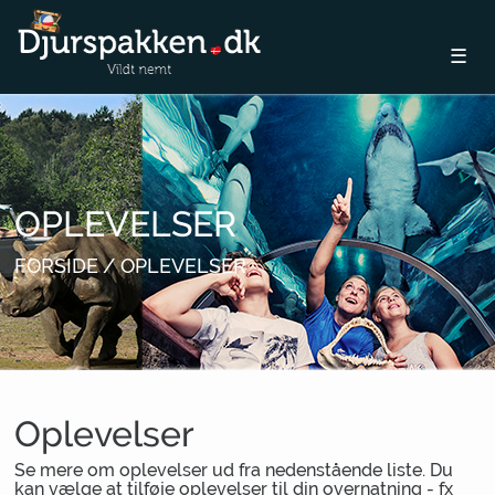
☰
OPLEVELSER
FORSIDE
OPLEVELSER
Oplevelser
Se mere om oplevelser ud fra nedenstående liste. Du
kan vælge at tilføje oplevelser til din overnatning - fx