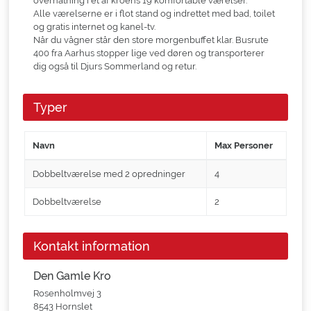
overnatning i et af kroens 19 komfortable værelser.
Alle værelserne er i flot stand og indrettet med bad, toilet
og gratis internet og kanel-tv.
Når du vågner står den store morgenbuffet klar. Busrute
400 fra Aarhus stopper lige ved døren og transporterer
dig også til Djurs Sommerland og retur.
Typer
Navn
Max Personer
Dobbeltværelse med 2 opredninger
4
Dobbeltværelse
2
Kontakt information
Den Gamle Kro
Rosenholmvej 3
8543 Hornslet